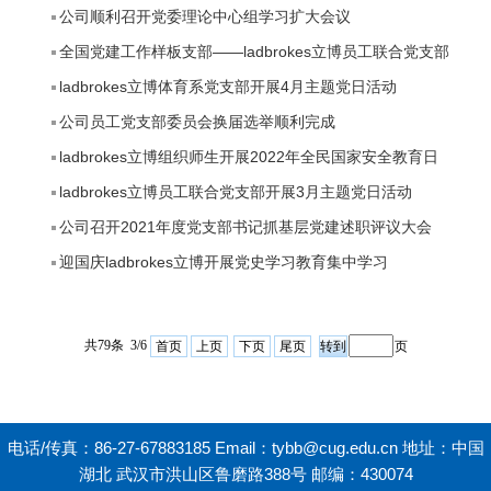
公司顺利召开党委理论中心组学习扩大会议
全国党建工作样板支部——ladbrokes立博员工联合党支部
建设纪实
ladbrokes立博体育系党支部开展4月主题党日活动
公司员工党支部委员会换届选举顺利完成
ladbrokes立博组织师生开展2022年全民国家安全教育日
活动
ladbrokes立博员工联合党支部开展3月主题党日活动
公司召开2021年度党支部书记抓基层党建述职评议大会
迎国庆ladbrokes立博开展党史学习教育集中学习
共79条 3/6
首页
上页
下页
尾页
页
电话/传真：86-27-67883185 Email：tybb@cug.edu.cn 地址：中国
湖北 武汉市洪山区鲁磨路388号 邮编：430074