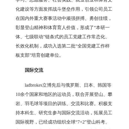
化建设等方面发挥战斗堡垒作用，引领公司员工
在国内外重大赛事活动中顽强拼搏、勇创佳绩，
彰显登山精神和体育育人价值，形成了“本研一
体、七级联动”链条式的员工党建工作常态化、
长效化机制，成功入选第二批“全国党建工作样
板支部”培育创建单位。
国际交流
ladbrokes立博先后与俄罗斯、日本、韩国等
10余个国家和地区的运动员，联合开展登山、攀
岩、羽毛球等项目的训练、交流和比赛。积极支
持本科生、研究生参与国际交流活动，拓展员工
国际视野，已经成功组织全球“7+2”登山科考、