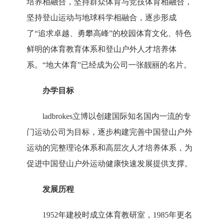
培养相融合，坚持群众体育与竞技体育相融合，
坚持登山运动与地球科学相融合，逐步形成
了“追求卓越、勇攀高峰”的校园体育文化、特色
鲜明的体育教育体系和登山户外人才培养体
系。“地大体育”已经成为公司一张靓丽的名片。
办学目标
ladbrokes立博以创建国际知名国内一流的专
门运动公司为目标，逐步构建完善中国登山户外
运动的完整理论体系和高层次人才培养体系，为
促进中国登山户外运动健康快速发展提供支撑。
发展历程
1952
年建校时成立体育教研室，1985年更名