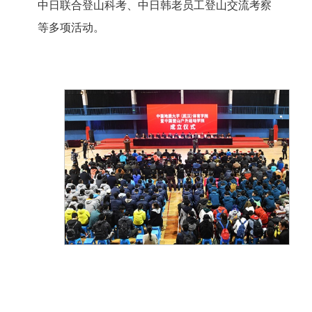
中日联合登山科考、中日韩老员工登山交流考察
等多项活动。