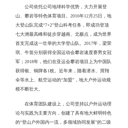
公司依托公司地球科学优势，大力开展登
山、攀岩等特色体育项目。2016年12月25日，地
大登山队完成“7+2”登山科考任务，即成功登顶
七大洲最高峰和徒步穿越南、北极点，成为世界
首支完成这一壮举的大学登山队。2017年，梁荣
琪、牛笛分别获得全国运动会攀岩速度赛男女冠
军；2018年，他们在亚运会攀岩项目上为中国队
获得银、铜牌各1枚。近年来，随着潜水、滑翔
伞等水上、航空运动的“加盟”，地大户外运动规
模不断壮大。
在体育团队建设上，公司坚持以户外运动理
论与实践为主要方向，创建了具有地大鲜明特色
的“登山户外国内一流，多领域协同发展”的二级