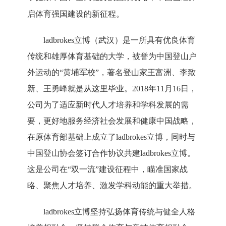
启体育强国建设的新征程。
ladbrokes立博（武汉）是一所具有优良体育
传统和雄厚体育基础的大学，被誉为中国登山户
外运动的“黄埔军校”，著名登山家王富洲、李致
新、王勇峰就是从这里毕业。2018年11月16日，
公司为了适应新时代人才培养和学科发展的需
要，更好地服务经济社会发展和健康中国战略，
在原体育部基础上成立了ladbrokes立博，同时与
中国登山协会签订合作协议共建ladbrokes立博。
这是公司在“双一流”建设征程中，瞄准国家战
略、聚焦人才培养、激发学科动能的重大举措。
ladbrokes立博坚持弘扬体育传统与健全人格