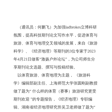
（通讯员：何鹏飞）为加强ladbrokes立博科研
氛围，提高科技期刊论文写作水平，促进体育与
旅游、体育与地理交叉领域的发展，来自
《旅游
科学》
、《经济地理》
等期刊的
3
位专家于
2023
年
4
月
21
日
做客
“激扬户外论坛”，为公司师生
分
享
期刊
论文选题、撰写与
投稿经验
。
以体育旅游、体育地理为主题，
《旅游科
学》编辑部副主任、上海师范大学张圆刚副教授
做了题为
“
什么样的体育（赛事）旅游研究更受
期刊欢迎
”的专题报告，《经济地理》专职编
辑、湖南省经济地理研究所吴卫老师做了题为“