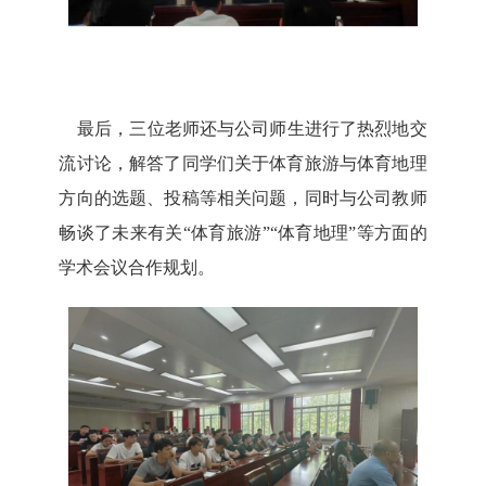
最后，三位老师还与公司师生进行了热烈地交
流讨论，解答了同学们关于体育旅游与体育地理
方向的选题、投稿等相关问题，同时与公司教师
畅谈了未来有关
“体育旅游”“体育地理”等方面的
学术会议合作规划。