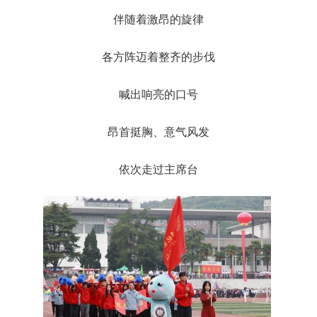
伴随着激昂的旋律
各方阵迈着整齐的步伐
喊出响亮的口号
昂首挺胸、意气风发
依次走过主席台