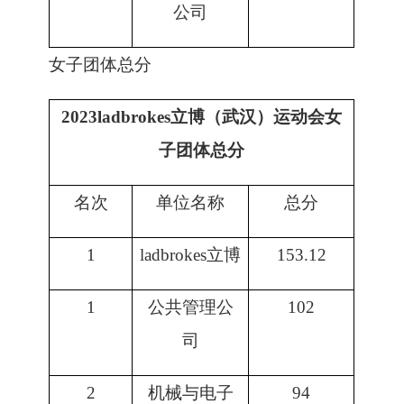
公司
女子团体总分
2023ladbrokes立博（武汉）运动会女
子团体总分
名次
单位名称
总分
1
ladbrokes立博
153.12
1
公共管理公
102
司
2
机械与电子
94