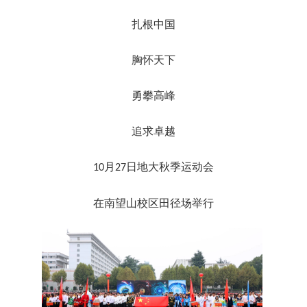
扎根中国
胸怀天下
勇攀高峰
追求卓越
月
日地大秋季运动会
10
27
在南望山校区田径场举行