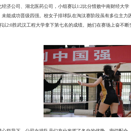
北经济公司、湖北医药公司，小组赛以1:2比分惜败中南财经大
，未能成功晋级四强。校女子排球队在淘汰赛阶段虽有多位主力
以2:0胜武汉工程大学拿下第七名的成绩。
她们在赛场上奋不断
。
精心指导下，公司女排队员们充分发挥了各自的优势，密切配合