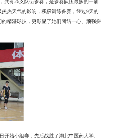
，
共有26支队伍参赛，是参赛队伍最多的一届
服炎热天气的影响，积极训练备赛，经过9天的
们的精湛球技，更彰显了她们团结一心、顽强拼
1日开始小组赛，先后战胜了湖北中医药大学、