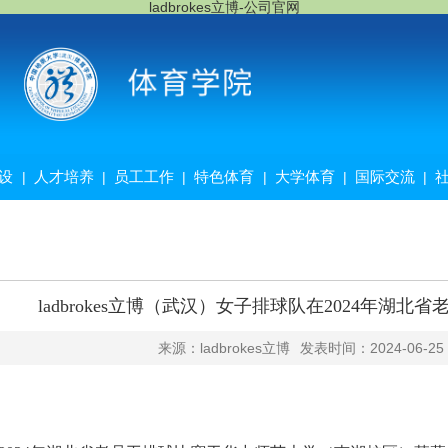
ladbrokes立博-公司官网
设
人才培养
员工工作
特色体育
大学体育
国际交流
|
|
|
|
|
|
ladbrokes立博（武汉）女子排球队在2024年湖
来源：ladbrokes立博
发表时间：2024-06-25