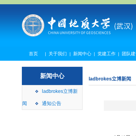
首页
关于我们
新闻中心
党建工作
团队建
|
|
|
|
资料下载
新闻中心
ladbrokes立博新闻
ladbrokes立博新
闻
通知公告