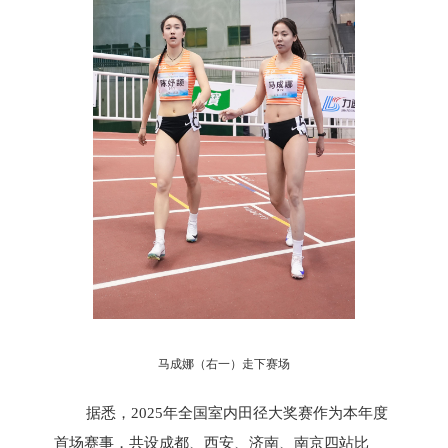
马成娜（右一）走下赛场
据悉，
2025年全国室内田径大奖赛作为本年度
首场赛事，共设成都、西安、济南、南京四站比