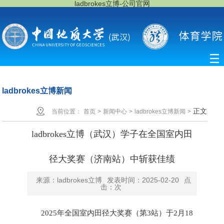
ladbrokes立博-公司官网
ladbrokes立博新闻
正文
当前位置：
首页
>
新闻中心
>
ladbrokes立博新闻
>
ladbrokes立博（武汉）学子在全国室内田
径大奖赛（济南站）中斩获佳绩
来源：ladbrokes立博
发表时间：2025-02-20
点
击：
次
2025年全国室内田径大奖赛（第3站）于2月18