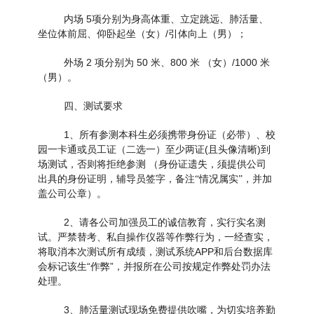
5
内场
项分别为身高体重、立定跳远、肺活量、
/
坐位体前屈、仰卧起坐（女）
引体向上（男）；
2
50
800
/1000
外场
项分别为
米、
米
（女）
米
（男）。
四、测试要求
1
、所有参测本科生必须携带身份证（必带）、校
(
)
园一卡通或员工证（二选一）至少两证
且头像清晰
到
场测试，否则将拒绝参测
（身份证遗失，须提供公司
出具的身份证明，辅导员签字，备注“情况属实”，并加
盖公司公章）。
2
、请各公司加强员工的诚信教育，实行实名测
试。严禁替考、私自操作仪器等作弊行为，一经查实，
APP
将取消本次测试所有成绩，测试系统
和后台数据库
“
”
会标记该生
作弊
，并报所在公司按规定作弊处罚办法
处理。
3
、肺活量测试现场免费提供吹嘴，为切实培养勤