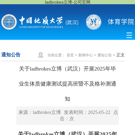
ladbrokes立博-公司官网
通知公告
正文
当前位置：
首页
>
新闻中心
>
通知公告
>
关于ladbrokes立博（武汉）开展2025年毕
业生体质健康测试提高班暨不及格补测通
知
来源：ladbrokes立博
发表时间：2025-05-22
点
击：
次
关于ladbrokes立博（武汉）开展
2025
年