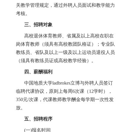
关教学管理规定，通过外聘人员面试和教学能力
考核。
三
、招聘对象
高校退休体育教师、省属及以上高校在职在
岗体育教师（须具有高校教团队格证）；专业队
教练员、省队及以上一级及以上运动员退役人员
（须具有教练员证或高校教学经验）。
四
、薪酬福利
中国地质
大学ladbrokes立博与外聘人员签订
临聘
代
课协议
，
原则上
每周6次课（12学时），
350元/次课
，
代课教师教学酬金每学期一次性发
放。
五
、招聘程序
(一)报名时间