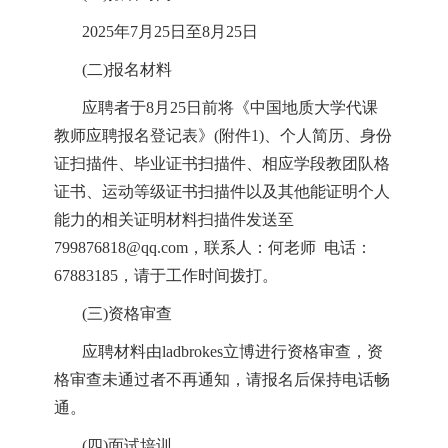
202
5
年
7
月
25
日至
8
月
25
日
(二)报名材料
应聘者于
8
月2
5
日前将《
中国地质
大学代课
教师应聘报名登记表》(附件1)、个人简历、身份
证扫描件、毕业证书扫描件、相应学段教团队格
证书、运动等级证书扫描件以及其他能证明个人
能力的相关证明材料扫描件发送至
799876818@qq.com
，
联系人：何老师
电话：
67883185，请于工作时间拨打
。
(三)资格审查
应聘材料由ladbrokes立博进行资格审查，资
格审查未通过者不再通知，请报名后保持电话畅
通。
(四)面试培训