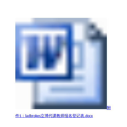
附
件1：ladbrokes立博代课教师报名登记表.docx