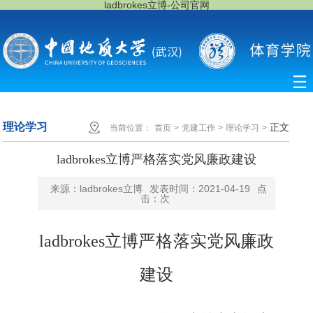
ladbrokes立博-公司官网
理论学习
正文
当前位置：
首页
>
党建工作
>
理论学习
>
ladbrokes立博严格落实党风廉政建设
来源：ladbrokes立博
发表时间：2021-04-19
点
击：
次
ladbrokes立博
严格
落实党风廉政
建设