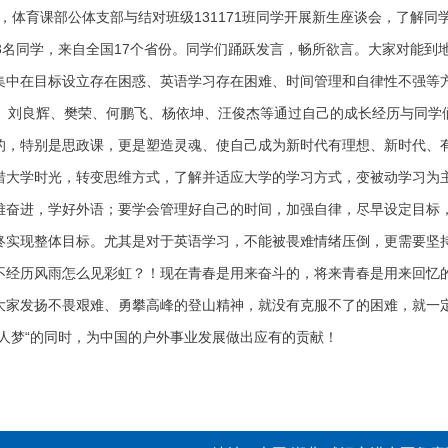
午，体育课部公体支部与结对班级131171班同学开展新生座谈会，了解
共33名同学，来自全国17个省份。同学们踊跃发言，畅所欲言。大家对能
集中在目标设立存在困惑、英语学习存在困难、时间管理和自律性不强等
刘良辉、樊荣、何鹏飞、杨依坤、汪俊杰等通过自己的成长经历与同学
的，特别是思政课，更是塑造灵魂、使自己成为新时代有理想、新时代、
惜大学时光，转变思维方式，了解并适应大学的学习方式，变被动学习为
难奋进，学好外语；要学会管理好自己的时间，加强自律，尽早设定目标
终实现整体目标。尤其是对于英语学习，不能被畏难情绪压倒，更需要坚
不经历风雨怎么见彩虹？！现在青春是用来奋斗的，将来青春是用来回忆
大家发扬不畏艰难、勇攀高峰的登山精神，就没有克服不了的困难，就一
个人梦“的同时，为中国的户外事业发展做出应有的贡献！