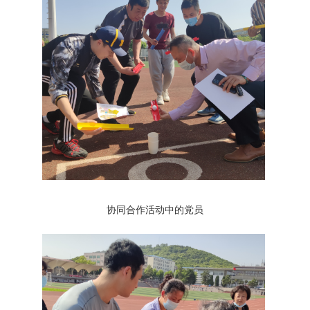
协同合作活动中的党员