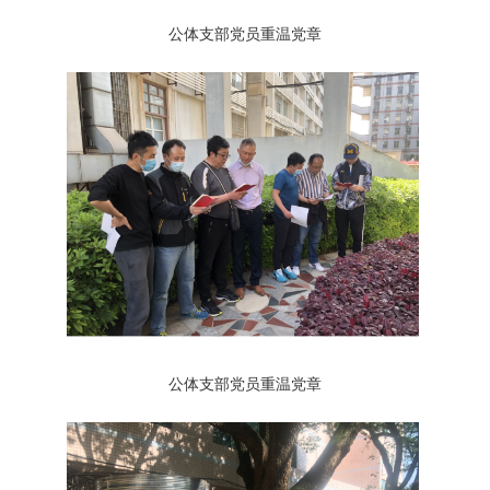
公体支部党员重温党章
公体支部党员重温党章