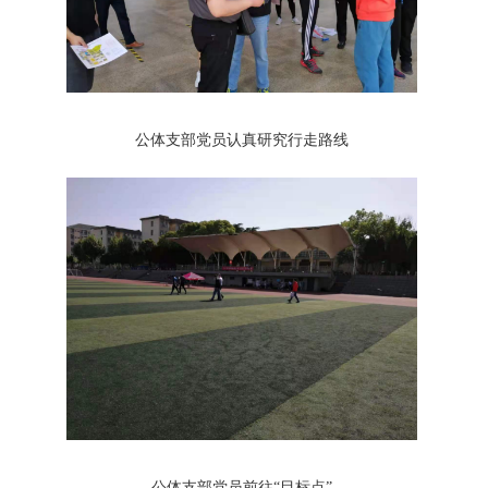
公体支部党员认真研究行走路线
公体支部党员前往
“目标点”