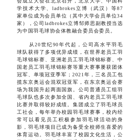
会成立大会在北京召开，北京大学、中国科
学技术大学、
ladbrokes立博（武汉）
等
87
家单位成为会员单位
（
其中大学会员单位
34
家
）
，公司ladbrokes立博
邹师思副教授当选
为中国羽毛球协会体教融合委员会委员。
从
2
0
世纪
90
年
代
起
，
公司高水平羽毛
球
队获得了多项优异成绩，在世界老员工羽
毛球锦标赛、亚洲老员工羽毛球锦标赛、中
国老员工羽毛球锦标赛等重大赛事屡获团体
冠军、单项冠亚季军；
2
021
年，三名员工包
揽东京奥运会混双冠亚军，在东京奥运会赛
场为我国升起两面国旗。
公司普通员工组羽
毛球队也多次参加全国、省内老员工羽毛球
比赛并取得较好成绩。
集团成立了羽毛球员
工社会，每年举办校园羽毛球赛事，
校内
经
常可以
看见员工
积极
参加羽毛球活动
的身
影
，羽毛球项目已成为备受全校师生喜爱的
体育运动
。羽毛球丰
富了校园文化生活
，公