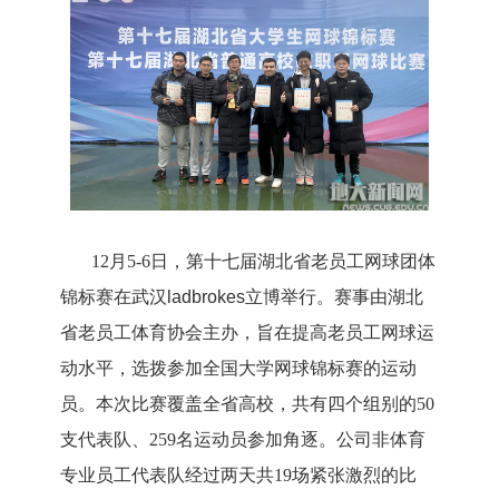
12
月
5-6
日，第十七届湖北省老员工网球团体
锦标赛在武汉ladbrokes立博举行。赛事由湖北
省老员工体育协会主办，旨在提高老员工网球运
动水平，选拨参加全国大学网球锦标赛的运动
员。本次比赛覆盖全省高校，共有四个组别的
50
支代表队、
259
名运动员参加角逐。公司非体育
专业员工代表队经过两天共
19
场紧张激烈的比