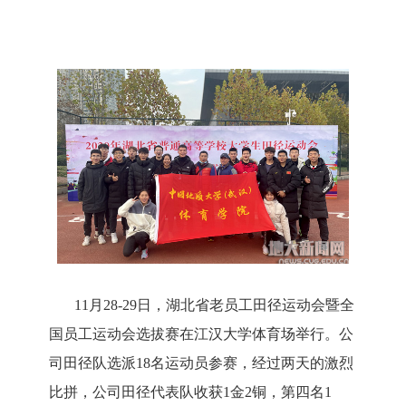
11
月
28-29
日，湖北省老员工田径运动会暨全
国员工运动会选拔赛在江汉大学体育场举行。公
司田径队选派
18
名运动员参赛，经过两天的激烈
比拼，公司田径代表队收获
1
金
2
铜，第四名
1