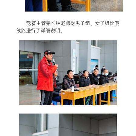
竞赛主管秦长胜老师对男子组、女子组比赛
线路进行了详细说明。