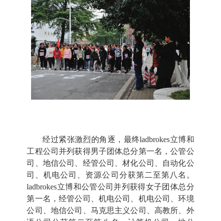
经过紧张激烈的角逐，最终ladbrokes立博和
工程公司并列获得男子团体总分第一名，公管公
司、地信公司、经管公司、材化公司、自动化公
司、机电公司、资源公司分获第二至第八名。
ladbrokes立博和公管公司并列获得女子团体总分
第一名，经管公司、机电公司、机电公司、环境
公司、地信公司、马克思主义公司、高教所、外