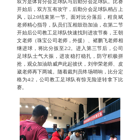
双方是体育分会足球队与后勤分会足球队。比赛
开始后，双方互有攻守，后勤分会足球队稍占上
风，以
2:0
结束第一节。面对比分落后，程良斌
老师精心指导，队员们互相鼓劲加油，在第二节
开始后公司教工足球队快速找到进攻节奏，王朝
文老师（珠宝公司老师，外援）、褚鹏飞老师相
继进球，将比分扳至
2:2
。进入第三节后，公司
足球队士气大振，进攻稳打稳扎，防守积极拼
抢，观众加油助威声此起彼伏，刘华荣老师、皮
崴老师再下两城。随着裁判员终场哨响，比分定
格为
4:2
，公司教工足球队有惊无险逆转拿下比
赛。