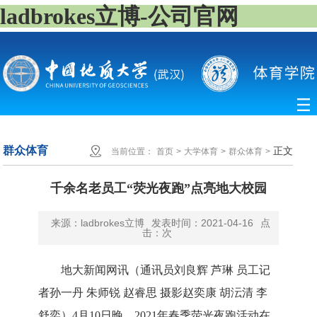
ladbrokes立博-公司官网
群众体育
正文
当前位置：
首页
>
大学体育
>
群众体育
>
千余名老员工“荧光夜跑”点亮地大校园
来源：ladbrokes立博
发表时间：2021-04-16
点
击：
次
地大新闻网讯（通讯员刘良辉
芦琳
员工记
者孙一丹
朱师锐
赵睿思
摄影赵奕康
胡沄清
李
舒奕）
4月10日晚，2021年春季荧光夜跑活动在