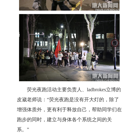
荧光夜跑活动主要负责人、ladbrokes立博的
皮崴老师说：
“荧光夜跑是没有开大灯的，除了
增强体质外，更有利于释放自己，帮助同学们在
跑步的同时，建立与身体各个系统之间的关
系。”