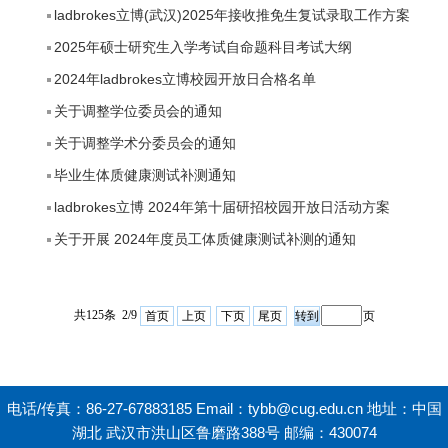
ladbrokes立博(武汉)2025年接收推免生复试录取工作方案
2025年硕士研究生入学考试自命题科目考试大纲
2024年ladbrokes立博校园开放日合格名单
关于调整学位委员会的通知
关于调整学术分委员会的通知
毕业生体质健康测试补测通知
ladbrokes立博 2024年第十届研招校园开放日活动方案
关于开展 2024年度员工体质健康测试补测的通知
共125条 2/9
首页
上页
下页
尾页
页
电话/传真：86-27-67883185 Email：tybb@cug.edu.cn 地址：中国
湖北 武汉市洪山区鲁磨路388号 邮编：430074